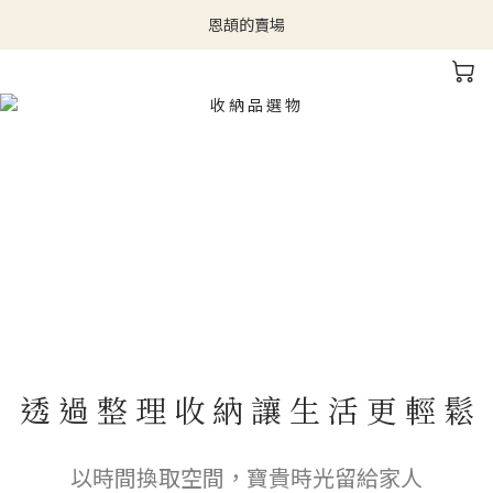
恩頡的賣場
透 過 整 理 收 納 讓 生 活 更 輕 鬆
以時間換取空間，寶貴時光留給家人