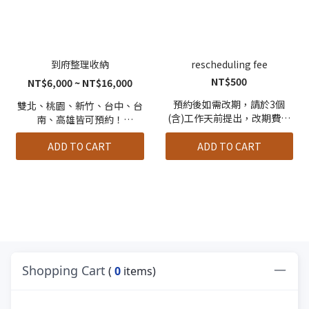
到府整理收納
rescheduling fee
NT$500
NT$6,000 ~ NT$16,000
預約後如需改期，請於3個
雙北、桃園、新竹、台中、台
(含)工作天前提出，改期費完
南、高雄皆可預約！
成付款後，顧問會盡快為您安
以上縣市部份地區 或 非以上
排下個服務日期。
ADD TO CART
ADD TO CART
縣市需另收交通費 $500/人
Shopping Cart
(
0
items)