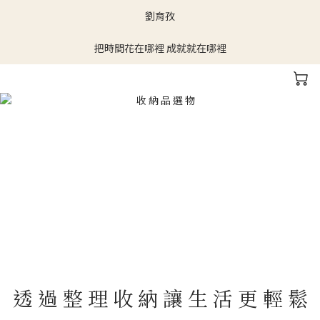
劉育孜
把時間花在哪裡 成就就在哪裡
透 過 整 理 收 納 讓 生 活 更 輕 鬆