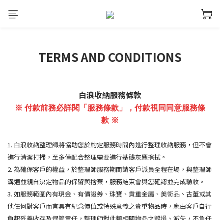
TERMS AND CONDITIONS
白浪收納服務條款
※ 付款前務必詳閱「服務條款」，付款視同同意服務條
款
※
1. 白浪收納整理師將協助您於約定服務時間內進行整理收納服務，但不會
進行清潔打掃，至多僅配合整理需要進行基礎灰塵擦拭。
2. 為確保客戶的權益，於整理師服務期間請客戶派員全程在場，與整理師
溝通並親自決定物品的保留與捨棄，服務結束會與您確認並完成驗收。
3. 如服務範圍內有現金、有價證券、珠寶、貴重金屬、美術品、古董或其
他任何對客戶而言具有紀念價值或特殊意義之貴重物品時，應由客戶自行
負起妥善收存及保管責任，整理師對此類相關物品之毀損、滅失，不負任