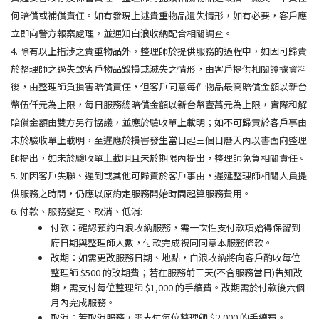
何賠償或補償責任。如有發現上述貴重物品遺失情形，如有必要，客戶應
立即向警方報案處理，並通知白浪收納配合相關調查。
4. 除有以上指涉之貴重物品外，整理師於提供服務的過程中，如因可歸責
於整理師之過失致客戶物品毀損或滅失之情形，由客戶提供相關證據資料
後，由整理師負損害賠償責任，但客戶同意每件物品最高賠償金額以新台
幣伍仟元為上限，每日服務總賠償金額以新台幣壹萬元為上限，實際和解
賠償金額由雙方另行協議，並應於驗收單上載明；如不可歸責於客戶事由
未於驗收單上載明，至遲應於損害發生當日起三個日曆天內以書面向整理
師提出，如未於驗收單上載明且未於期限內提出，整理師免負相關責任。
5. 如因客戶失聯、遲到或其他可歸責於客戶事由，遲延整理師相關人員提
供服務之時間，仍應以原約定服務開始時間起算服務費用。
6. 付款、服務變更、取消、低消:
付款：確認預約白浪收納服務，需一次性支付款項始得保留到
府日期與整理師人數，付款完成視同同意本服務條款。
改期：如需更改服務日期、地點，白浪收納將向客戶酌收每位
整理師 $500 的改期費；若在服務前三天(不含服務當日)告知改
期，需支付每位整理師 $1,000 的手續費。改期需於付款後六個
月內完成服務。
取消：
若取消服務，
需支付每位整理師 $2,000 的手續費。