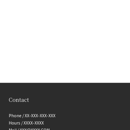
Contact
Phone / XX-XXX-XXX-XXX
Hours / XXXX-XXXX
Mail / XXX@XXXX.COM