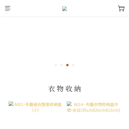
美 好 生 活 人 人 擁 有
衣 物 收 納