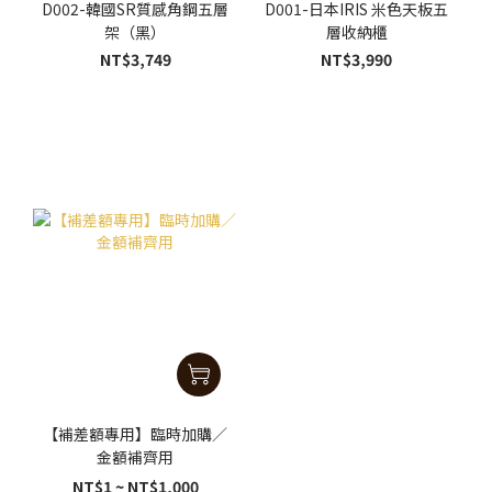
D002-韓國SR質感角鋼五層
D001-日本IRIS 米色天板五
架（黑）
層收納櫃
NT$3,749
NT$3,990
【補差額專用】臨時加購／
金額補齊用
NT$1 ~ NT$1,000