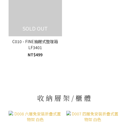
SOLD OUT
C010 - FINE抽屜式整理箱
LF3401
NT$499
收 納 層 架 / 櫃 體