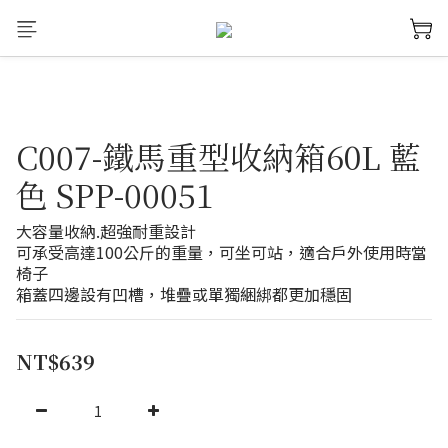
C007-鐵馬重型收納箱60L 藍
色 SPP-00051
大容量收納.超強耐重設計
可承受高達100公斤的重量，可坐可站，適合戶外使用時當
椅子
箱蓋四邊設有凹槽，堆疊或單獨綑綁都更加穩固
NT$639