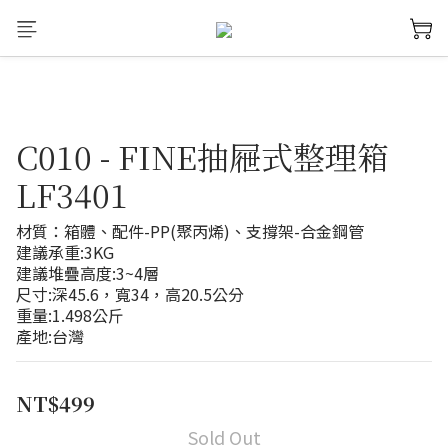
C010 - FINE抽屜式整理箱
LF3401
材質：箱體、配件-PP(聚丙烯)、支撐架-合金鋼管
建議承重:3KG
建議堆疊高度:3~4層
尺寸:深45.6，寬34，高20.5公分
重量:1.498公斤
產地:台灣
NT$499
Sold Out