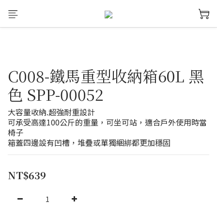
C008-鐵馬重型收納箱60L 黑
色 SPP-00052
大容量收納.超強耐重設計
可承受高達100公斤的重量，可坐可站，適合戶外使用時當
椅子
箱蓋四邊設有凹槽，堆疊或單獨綑綁都更加穩固
NT$639