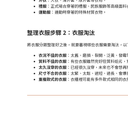
外衣
：大衣、薄外套、厚外套等衣物。
禮服
：正式場合穿著的禮服、民族服飾等高級面料
運動服
：運動時穿著的特殊材質衣物。
整理衣服步驟 2：衣服淘汰
將衣服分類整理好之後，就要審視哪些衣服需要淘汰，以
衣況不佳的衣服
：太舊、磨損、裂開、泛黃、發霉
質料不佳的衣服
：有些衣服雖然完好但質料低劣，
太久沒穿的衣服
：已經很久沒穿，未來也不會想再
尺寸不合的衣服
：太緊、太鬆、過短、過長、會爆
重複款式的衣服
：衣櫃裡可能有多件款式相同的衣