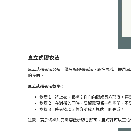
直立式摺衣法
直立式摺衣法又被叫做豆腐磚摺衣法，顧名思義，使用直
的時間。
直立式摺衣法教學：
步驟 1：將上衣、長褲 2 側向內摺成長方形後，再對
步驟 2：在對摺的同時，要留意預留一些空間，不
步驟 3：將衣物以 3 等分折成方塊狀，即完成。
注意：若是短褲則只需要做步驟 1 即可，且短褲可以直