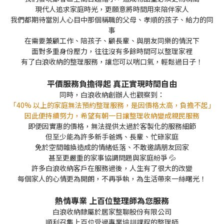
現代人追求家庭時光，更願意將時間用來陪伴家人
我們都期待當別人心目中那個稱職的父母、孝順的孩子、給力的同
事
在需要兼顧工作、陪孩子、顧長輩、與朋友同樂的情況下
面對多重身份壓力，往往沒有多餘時間可以整理家裡
有了白浪收納的整理服務，讓您可以喘口氣，輕鬆過日子！
平價服務
負擔得起 真正
實現時間自由
同時，白浪收納創辦人也觀察到：
「40% 以上的家庭無法預約整理服務，是因價格太高，負擔不起」
因此便持續努力，希望有朝一日讓整理收納變成親民服務
即便因實惠的價格，無法提供太過於客製化的服務細節
但至少能為許多新手爸媽、長輩、忙碌家庭
免於空間雜換造成的情緒低落、不敢邀請朋友回家
甚至更嚴重的家事協調問題與家庭紛爭 💦
許多白浪收納客戶在服務過後，人生有了很大的改變
每個家人的心情更為開朗，不再爭執，為生活帶來一絲曙光！
熱情專業 上百位整理師為您服務
白浪收納隸屬於居家整聊股份有限公司
順利召集上百位受過專業培訓課程的整理師