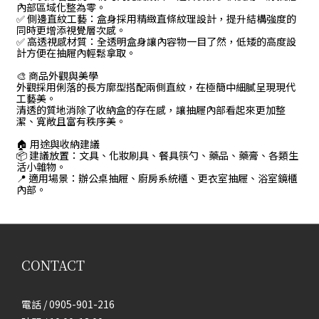
內部區域化整為零。
✅ 側邊直紋工藝：盒身採用精緻直條紋理設計，提升結構強度的
同時更增添視覺層次感。
✅ 高透視感材質：全透明盒身讓內容物一目了然，低矮的高度設
計方便在抽屜內輕鬆拿取。
🎨 商品外觀與美學
外觀採用俐落的長方廓型搭配兩側直紋，在極簡中細膩呈現現代
工藝美。
清透的質地消除了收納盒的存在感，讓抽屜內部看起來更加整
潔、寬敞且富有秩序美。
🏠 用途與收納建議
📦 建議放置：文具、化妝刷具、餐具筷勺、藥品、藥膏、各類生
活小雜物。
📍 適用場景：辦公桌抽屜、廚房系統櫃、更衣室抽屜、浴室鏡櫃
內部。
CONTACT
電話 / 0905-901-216