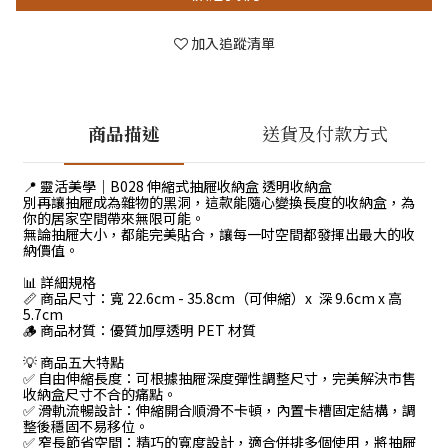
加入追蹤清單
商品描述
送貨及付款方式
📍 靈活美學｜B028 伸縮式抽屜收納盒 透明收納盒
別再讓抽屜成為雜物的黑洞，這款能隨心變換長度的收納盒，為
你的居家空間帶來無限可能。
無論抽屜大小，都能完美貼合，讓每一吋空間都發揮出最大的收
納價值。
📊 詳細規格
📏 商品尺寸：寬 22.6cm - 35.8cm（可伸縮）x 深 9.6cm x 高
5.7cm
🪵 商品材質：優質加厚透明 PET 材質
💡 商品五大特點
✅ 自由伸縮長度：可根據抽屜深度彈性調整尺寸，完美解決市售
收納盒尺寸不合的痛點。
✅ 滑軌流暢設計：伸縮開合順滑不卡頓，內置卡槽固定結構，調
整後穩固不易移位。
✅ 窄長節省空間：精巧的寬度設計，適合併排多個使用，將抽屜