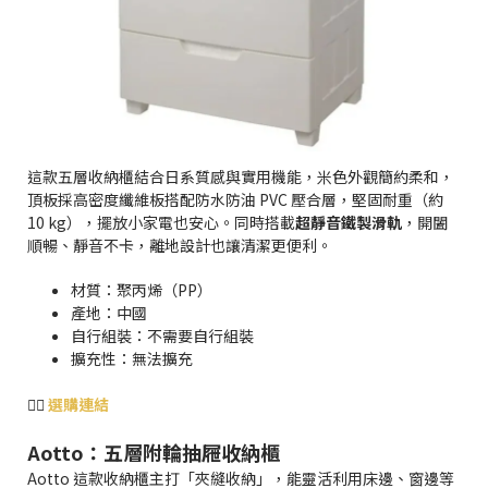
這款五層收納櫃結合日系質感與實用機能，米色外觀簡約柔和，
頂板採高密度纖維板搭配防水防油 PVC 壓合層，堅固耐重（約
10 kg），擺放小家電也安心。同時搭載
超靜音鐵製滑軌
，開闔
順暢、靜音不卡，離地設計也讓清潔更便利。
材質：聚丙烯（PP）
產地：中國
自行組裝：不需要自行組裝
擴充性：無法擴充
👉🏻
選購連結
Aotto：五層附輪抽屜收納櫃
Aotto 這款收納櫃主打「夾縫收納」，能靈活利用床邊、窗邊等