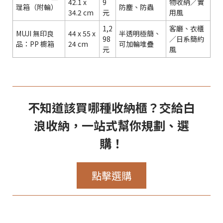
42.1 x
9
物收納／實
理箱（附輪）
防塵、防蟲
34.2 cm
元
用風
1,2
客廳、衣櫃
MUJI 無印良
44 x 55 x
半透明極簡、
98
／日系簡約
品：PP 櫥箱
24 cm
可加輪堆疊
元
風
不知道該買哪種收納櫃？交給白
浪收納，一站式幫你規劃、選
購！
點擊選購