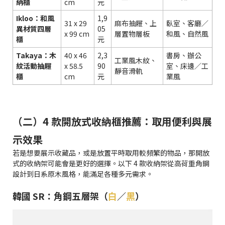
納櫃
cm
元
Ikloo：和風
1,9
31 x 29
麻布抽屜、上
臥室、客廳／
異材質四層
05
x 99 cm
層置物層板
和風、自然風
櫃
元
Takaya：木
40 x 46
2,3
書房、辦公
工業風木紋、
紋活動抽屜
x 58.5
90
室、床邊／工
靜音滑軌
櫃
cm
元
業風
（二）4 款開放式收納櫃推薦：取用便利與展
示效果
若是想要展示收藏品，或是放置平時取用較頻繁的物品，那開放
式的收納架可能會是更好的選擇。以下 4 款收納架從高荷重角鋼
設計到日系原木風格，能滿足各種多元需求。
韓國 SR：角鋼五層架（
白
／
黑
）