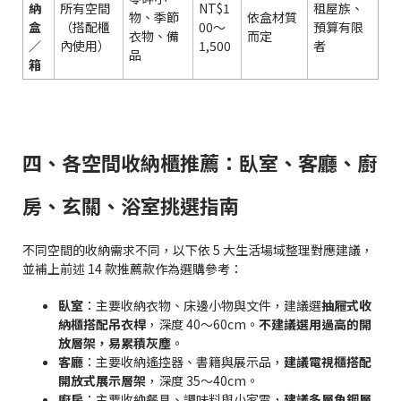
納
所有空間
NT$1
租屋族、
物、季節
依盒材質
盒
（搭配櫃
00～
預算有限
衣物、備
而定
／
內使用）
1,500
者
品
箱
四、各空間收納櫃推薦：臥室、客廳、廚
房、玄關、浴室挑選指南
不同空間的收納需求不同，以下依 5 大生活場域整理對應建議，
並補上前述 14 款推薦款作為選購參考：
臥室
：主要收納衣物、床邊小物與文件，建議選
抽屜式收
納櫃搭配吊衣桿
，深度 40～60cm。
不建議選用過高的開
放層架，易累積灰塵
。
客廳
：主要收納遙控器、書籍與展示品，
建議電視櫃搭配
開放式展示層架
，深度 35～40cm。
廚房
：主要收納餐具、調味料與小家電，
建議多層角鋼層