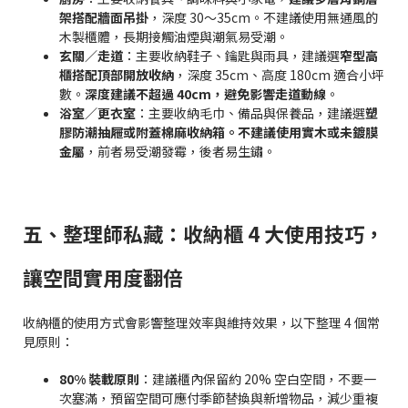
架搭配牆面吊掛
，深度 30～35cm。不建議使用無通風的
木製櫃體，長期接觸油煙與潮氣易受潮。
玄關／走道
：主要收納鞋子、鑰匙與雨具，建議選
窄型高
櫃搭配頂部開放收納
，深度 35cm、高度 180cm 適合小坪
數。
深度建議不超過 40cm，避免影響走道動線
。
浴室／更衣室
：主要收納毛巾、備品與保養品，建議選
塑
膠防潮抽屜或附蓋棉麻收納箱。不建議使用實木或未鍍膜
金屬
，前者易受潮發霉，後者易生鏽。
五、整理師私藏：收納櫃 4 大使用技巧，
讓空間實用度翻倍
收納櫃的使用方式會影響整理效率與維持效果，以下整理 4 個常
見原則：
80% 裝載原則
：建議櫃內保留約 20% 空白空間，不要一
次塞滿，預留空間可應付季節替換與新增物品，減少重複