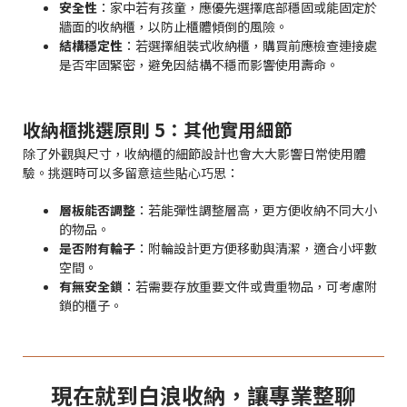
安全性
：家中若有孩童，應優先選擇底部穩固或能固定於
牆面的收納櫃，以防止櫃體傾倒的風險。
結構穩定性
：若選擇組裝式收納櫃，購買前應檢查連接處
是否牢固緊密，避免因結構不穩而影響使用壽命。
收納櫃挑選原則 5：其他實用細節
除了外觀與尺寸，收納櫃的細節設計也會大大影響日常使用體
驗。挑選時可以多留意這些貼心巧思：
層板能否調整
：若能彈性調整層高，更方便收納不同大小
的物品。
是否附有輪子
：附輪設計更方便移動與清潔，適合小坪數
空間。
有無安全鎖
：若需要存放重要文件或貴重物品，可考慮附
鎖的櫃子。
現在就到白浪收納，讓專業整聊