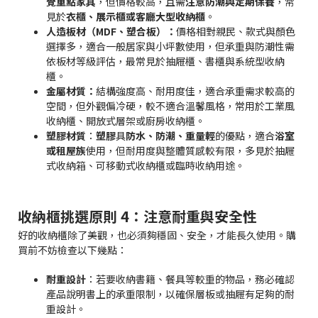
覺重點家具
，但價格較高，且需
注意防潮與定期保養
，常
見於
衣櫃、展示櫃或客廳大型收納櫃
。
人造板材（MDF、塑合板）：
價格相對親民、款式與顏色
選擇多，適合一般居家與小坪數使用，但承重與防潮性需
依板材等級評估，最常見於抽屜櫃、書櫃與系統型收納
櫃。
金屬材質：
結構強度高、耐用度佳，適合承重需求較高的
空間，但外觀偏冷硬，較不適合溫馨風格，常用於工業風
收納櫃、開放式層架或廚房收納櫃。
塑膠材質
：
塑膠
具
防水、防潮、重量輕
的優點，適合
浴室
或租屋族
使用，但耐用度與整體質感較有限，多見於抽屜
式收納箱、可移動式收納櫃或臨時收納用途。
收納櫃挑選原則 4：注意耐重與安全性
好的收納櫃除了美觀，也必須夠穩固、安全，才能長久使用。購
買前不妨檢查以下幾點：
耐重設計
：若要收納書籍、餐具等較重的物品，務必確認
產品說明書上的承重限制，以確保層板或抽屜有足夠的耐
重設計。