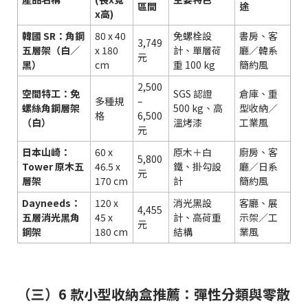
區間
途
x高)
韓國 SR：角鋼
80 x 40
免螺栓設
書房、客
3,749
五層架（白／
x 180
計、單層荷
廳／韓系
元
黑）
cm
重 100 kg
簡約風
2,500
空間特工：免
SGS 認證
倉庫、重
多種規
–
螺絲角鋼層架
500 kg、高
型收納／
格
6,500
（白）
溫烤漆
工業風
元
日本山崎：
60 x
原木＋白
廚房、客
5,800
Tower 原木五
46.5 x
鐵、掛勾設
廳／日系
元
層架
170 cm
計
簡約風
Dayneeds：
120 x
消光黑設
客廳、展
4,455
五層消光黑角
45 x
計、高荷重
示架／工
元
鋼架
180 cm
結構
業風
（三）6 款小型收納盒推薦：彈性分類與零散