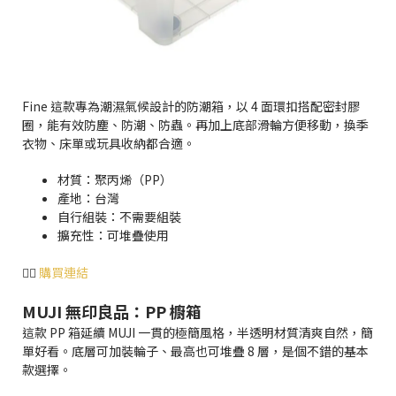
Fine 這款專為潮濕氣候設計的防潮箱，以 4 面環扣搭配密封膠
圈，能有效防塵、防潮、防蟲。再加上底部滑輪方便移動，換季
衣物、床單或玩具收納都合適。
材質：聚丙烯（PP）
產地：台灣
自行組裝：不需要組裝
擴充性：可堆疊使用
👉🏻
購買連結
MUJI 無印良品：PP 櫥箱
這款 PP 箱延續 MUJI 一貫的極簡風格，半透明材質清爽自然，簡
單好看。底層可加裝輪子、最高也可堆疊 8 層，是個不錯的基本
款選擇。