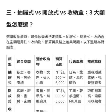
三、抽屜式 vs 開放式 vs 收納盒：3 大類
型怎麼選？
選購收納櫃時，可先依需求決定類型。抽屜式、開放式、收納盒
在空間適用性、收納物、預算與風格上差異明顯，以下整理為對
照表：
類
適合收納
預算
適合空間
代表風格
推薦族群
型
物
區間
抽
臥室、書
衣物、文
NT$1,
日系、北
重視隱藏
屜
房、床邊
件、私人
500～
歐、現代
收納、視
式
窄縫
小物
6,000
簡約
覺整齊者
開
客廳、廚
書籍、展
NT$1,
工業、韓
取用頻率
放
房、書
示品、常
000～
系極簡、
高、需展
式
房、玄關
用廚具
5,000
MUJI 風
示收藏者
收
零碎小