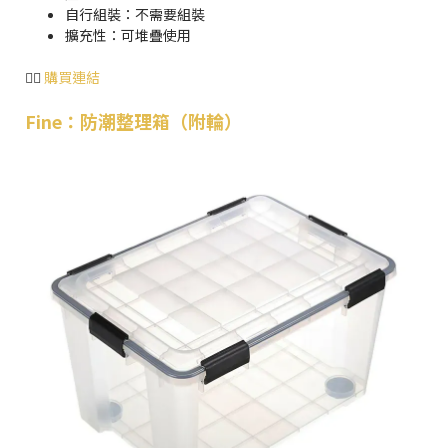
自行組裝：不需要組裝
擴充性：可堆疊使用
👉🏻
購買連結
Fine
：
防潮整理箱（附輪）