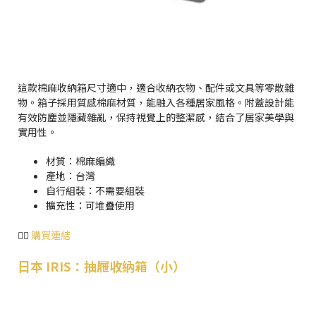
這款棉麻收納箱尺寸適中，適合收納衣物、配件或文具等零散雜
物。箱子採用質感棉麻材質，能融入各種居家風格。附蓋設計能
有效防塵並隱藏雜亂，保持視覺上的整潔感，結合了居家美學與
實用性。
材質：棉麻編織
產地：台灣
自行組裝：不需要組裝
擴充性：可堆疊使用
👉🏻
購買連結
日本 IRIS：抽屜收納箱（小）