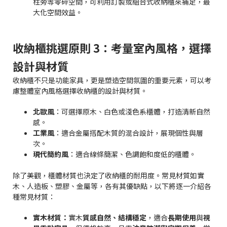
柱旁等零碎空間，可利用訂製或組合式收納櫃來補足，最
大化空間效益。
收納櫃挑選原則 3：考量室內風格，選擇
設計與材質
收納櫃不只是功能家具，更是塑造空間氛圍的重要元素，可以考
慮整體室內風格選擇收納櫃的設計與材質。
北歐風
：可選擇原木、白色或淺色系櫃體，打造清新自然
感。
工業風
：適合金屬搭配木質的混合設計，展現個性與層
次。
現代簡約風
：適合線條簡潔、色調飽和度低的櫃體。
除了美觀，櫃體材質也決定了收納櫃的耐用度。常見材質如實
木、人造板、塑膠、金屬等，各有其優缺點，以下將逐一介紹各
種常見材質：
實木材質：
實木
質感自然、結構穩定
，適合
長期使用
與
視