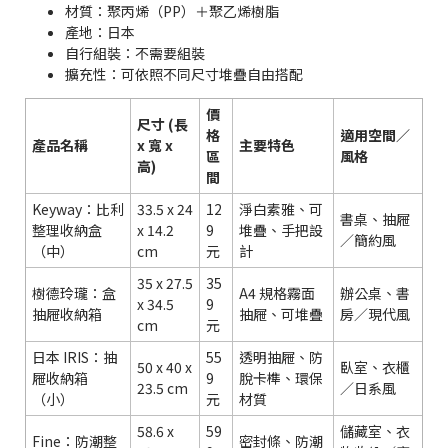
材質：聚丙烯（PP）＋聚乙烯樹脂
產地：日本
自行組裝：不需要組裝
擴充性：可依照不同尺寸堆疊自由搭配
價
尺寸 (長
格
適用空間／
產品名稱
x 寬 x
主要特色
區
風格
高)
間
Keyway：比利
33.5 x 24
12
淨白素雅、可
書桌、抽屜
整理收納盒
x 14.2
9
堆疊、手把設
／簡約風
（中）
cm
元
計
35 x 27.5
35
樹德玲瓏：盒
A4 規格霧面
辦公桌、書
x 34.5
9
抽屜收納箱
抽屜、可堆疊
房／現代風
cm
元
日本 IRIS：抽
55
透明抽屜、防
50 x 40 x
臥室、衣櫃
屜收納箱
9
脫卡榫、環保
23.5 cm
／日系風
（小）
元
材質
58.6 x
59
儲藏室、衣
Fine：防潮整
密封條、防潮