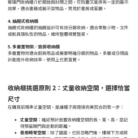
玻璃門收納櫃介於開放與封閉之間，可防塵又能保有一定的展示
效果，適合書籍或展示型物品，常見於書房或客廳。
4. 抽屜式收納櫃
抽屜式收納櫃的抽屜設計可有效分類收納，適合零散小物、文件
或較具隱私性的物品，維持整體視覺整潔。
5. 多層置物架／廚房收納櫃
多層置物架適合廚房用品或需要明確分類的物品，多層或分隔設
計能提升收納效率，使用上也更直覺。
收納櫃挑選原則 2：丈量收納空間，選擇恰當
尺寸
在購買前精準丈量空間，是讓櫃子與環境完美契合的第一步：
丈量空間
：確認預計放置收納櫃空間的長、寬、高，並記
得預留開門與走動的距離。
善用畸零空間
：除了牆面，也別忽略門後、樓梯下方或樑