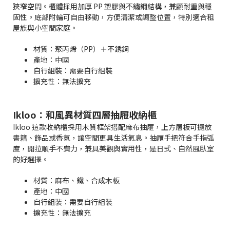
狹窄空間。櫃體採用加厚 PP 塑膠與不鏽鋼結構，兼顧耐重與穩
固性。底部附輪可自由移動，方便清潔或調整位置，特別適合租
屋族與小空間家庭。
材質：聚丙烯（PP）＋不銹鋼
產地：中國
自行組裝：需要自行組裝
擴充性：無法擴充
Ikloo：和風異材質四層抽屜收納櫃
Ikloo 這款收納櫃採用木質框架搭配麻布抽屜，上方層板可擺放
書籍、飾品或香氛，讓空間更具生活氣息。抽屜手把符合手指弧
度，開拉順手不費力，兼具美觀與實用性，是日式、自然風臥室
的好選擇。
材質：麻布、鐵、合成木板
產地：中國
自行組裝：需要自行組裝
擴充性：無法擴充