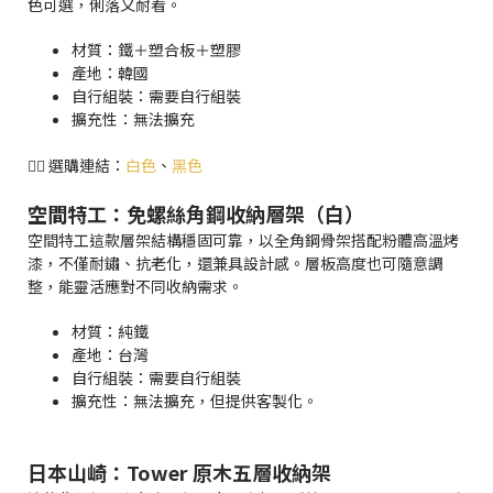
色可選，俐落又耐看。
材質：鐵＋塑合板＋塑膠
產地：韓國
自行組裝：需要自行組裝
擴充性：無法擴充
👉🏻 選購連結：
白色
、
黑色
空間特工：免螺絲角鋼收納層架（白）
空間特工這款層架結構穩固可靠，以全角鋼骨架搭配粉體高溫烤
漆，不僅耐鏽、抗老化，還兼具設計感。層板高度也可隨意調
整，能靈活應對不同收納需求。
材質：純鐵
產地：台灣
自行組裝：需要自行組裝
擴充性：無法擴充，但提供客製化。
日本山崎：Tower 原木五層收納架