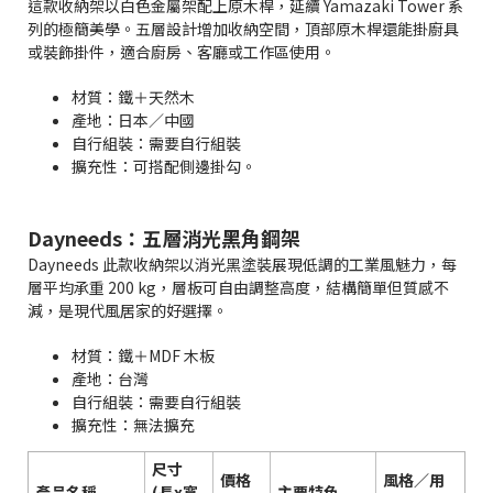
這款收納架以白色金屬架配上原木桿，延續 Yamazaki Tower 系
列的極簡美學。五層設計增加收納空間，頂部原木桿還能掛廚具
或裝飾掛件，適合廚房、客廳或工作區使用。
材質：鐵＋天然木
產地：日本／中國
自行組裝：需要自行組裝
擴充性：可搭配側邊掛勾。
Dayneeds：五層消光黑角鋼架
Dayneeds 此款收納架以消光黑塗裝展現低調的工業風魅力，每
層平均承重 200 kg，層板可自由調整高度，結構簡單但質感不
減，是現代風居家的好選擇。
材質：鐵＋MDF 木板
產地：台灣
自行組裝：需要自行組裝
擴充性：無法擴充
尺寸
價格
風格／用
產品名稱
(長x寬
主要特色