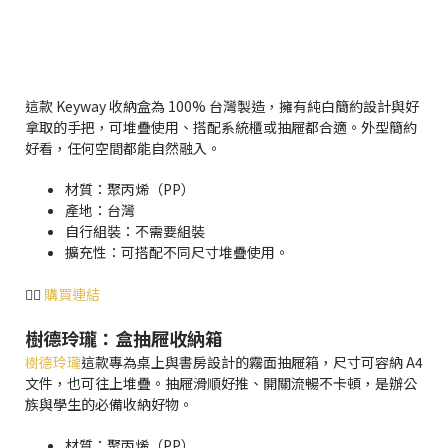
這款 Keyway 收納盒為 100% 台灣製造，擁有純白簡約設計與好
拿取的手把，可堆疊使用、搭配系統櫃或抽屜都合適。外型簡約
好看，任何空間都能自然融入。
材質：聚丙烯（PP）
產地：台灣
自行組裝：不需要組裝
擴充性：可搭配不同尺寸堆疊使用。
👉🏻
購買連結
樹德玲瓏：盒抽屜收納箱
樹德玲瓏
這款專為桌上與書房設計的霧面抽屜箱，尺寸可容納 A4
文件，也可往上堆疊。抽屜滑順好推、開關流暢不卡頓，是辦公
族與學生的必備收納好物。
材質：聚丙烯（PP）