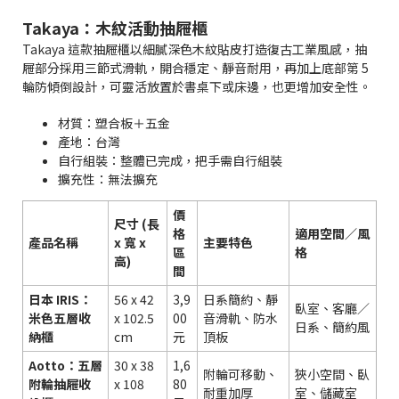
Takaya：木紋活動抽屜櫃
Takaya 這款抽屜櫃以細膩深色木紋貼皮打造復古工業風感，抽
屜部分採用三節式滑軌，開合穩定、靜音耐用，再加上底部第 5
輪防傾倒設計，可靈活放置於書桌下或床邊，也更增加安全性。
材質：塑合板＋五金
產地：台灣
自行組裝：整體已完成，把手需自行組裝
擴充性：無法擴充
價
尺寸 (長
格
適用空間／風
產品名稱
x 寬 x
主要特色
區
格
高)
間
日本 IRIS：
56 x 42
3,9
日系簡約、靜
臥室、客廳／
米色五層收
x 102.5
00
音滑軌、防水
日系、簡約風
納櫃
cm
元
頂板
Aotto：五層
30 x 38
1,6
附輪可移動、
狹小空間、臥
附輪抽屜收
x 108
80
耐重加厚
室、儲藏室