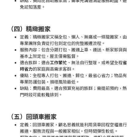
缺點：費用比自助搬家高；需事先溝通清楚服務範圍，避
免認知落差。
（四）精緻搬家
定義：精緻搬家又稱全包、懶人、無痛或一條龍搬家，由
專業團隊負責從打包到定位的完整搬遷流程。
服務內容：包含分類打包、搬運上車、運送、新家卸貨與
基本上架定位，屋主僅需監督。
適合族群：適合
工作繁忙
、無法自行整理，或希望全程
省
時省力
的家庭與高需求客群。
優點：全程專人打包、搬運、歸位，最省心省力；物品有
專業防護包裝，損壞風險最低。
缺點：費用最高，適合預算充裕的族群；需提前預約，熱
門時段可能較難排到。
（五）回頭車搬家
定義：回頭車搬家，顧名思義就是利用貨車回程空檔進行
搬運，服務流程與一般搬家相似，但時間彈性較低。