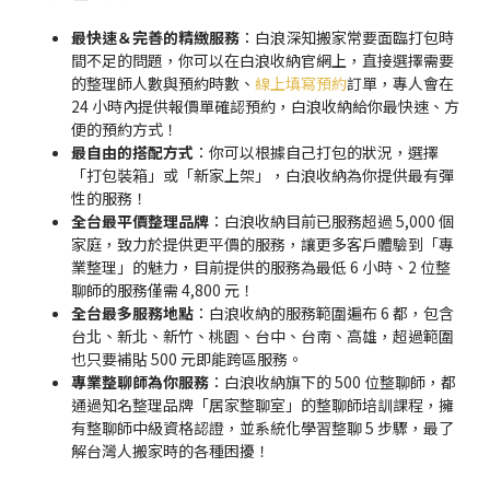
最快速＆完善的精緻服務
：白浪深知搬家常要面臨打包時
間不足的問題，你可以在白浪收納官網上，直接選擇需要
的整理師人數與預約時數、
線上填寫預約
訂單，專人會在
24 小時內提供報價單確認預約，白浪收納給你最快速、方
便的預約方式！
最自由的搭配方式
：你可以根據自己打包的狀況，選擇
「打包裝箱」或「新家上架」，白浪收納為你提供最有彈
性的服務！
全台最平價整理品牌
：白浪收納目前已服務超過 5,000 個
家庭，致力於提供更平價的服務，讓更多客戶體驗到「專
業整理」的魅力，目前提供的服務為最低 6 小時、2 位整
聊師的服務僅需 4,800 元！
全台最多服務地點
：白浪收納的服務範圍遍布 6 都，包含
台北、新北、新竹、桃園、台中、台南、高雄，超過範圍
也只要補貼 500 元即能跨區服務。
專業整聊師為你服務
：白浪收納旗下的 500 位整聊師，都
通過知名整理品牌「居家整聊室」的整聊師培訓課程，擁
有整聊師中級資格認證，並系統化學習整聊 5 步驟，最了
解台灣人搬家時的各種困擾！