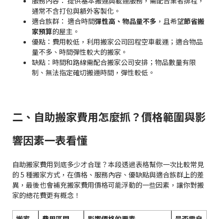
服務內容： 提供基本搬運與載運服務，需配合業者排程，
通常不含打包與額外客製化。
適合族群： 適合時間
彈性高、物品量不多
，且希望
節省搬
家預算
的屋主。
優點：費用較低，利用搬家公司回程空車載運；適合物品
量不多、時間彈性較大的搬家。
缺點：時間和路線需配合搬家公司安排；物品數量有限
制、無法指定確切搬運時間，彈性較低。
二、自助搬家費用怎麼抓？價格範圍與影
響因素一表看懂
自助搬家費用到底多少才合理？本段透過表格幫你一次比較常見
的 5 種搬家方式，在價格、服務內容、優缺點與適合族群上的差
異，最後也會補充搬家費用價格可能浮動的一些因素，讓你對搬
家的總花費更有概念！
搬家
費用區間
影響價格的要素
是否需自