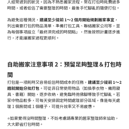
人經常遇到的狀況。因為不熟悉搬家流程，常在打包時耗費過多
時間，或者低估了需要整理的時間，最後手忙腳亂的隨便打包。
為避免這種情況，
建議至少提前 1～2 個月開始規劃搬家事宜
，
列出需要打包的物品清單、準備打包工具、聯絡搬家公司等，並
為每個事項設立「最終須完成的時間點」，然後按照計畫逐步進
行，才能讓搬家過程更順利。
自助搬家注意事項 2：預留足夠整理＆打包時
間
打包是一項耗時又容易低估時間成本的任務，
建議至少提前 1～2
週就開始分批打包
。可從非日常使用物品（如換季衣物、備用寢
具、書籍）開始，逐步收納，避免臨時抱佛腳導致手忙腳亂。若
家中物品較多，可每天安排固定時間處理部分區域，像是每天處
理 1 個房間或 1 個櫃子，可提升效率又不易疲憊。
⭐如果覺得沒時間整理，不妨考慮請專業的居家整理師來協助，
大大節省打包時間。