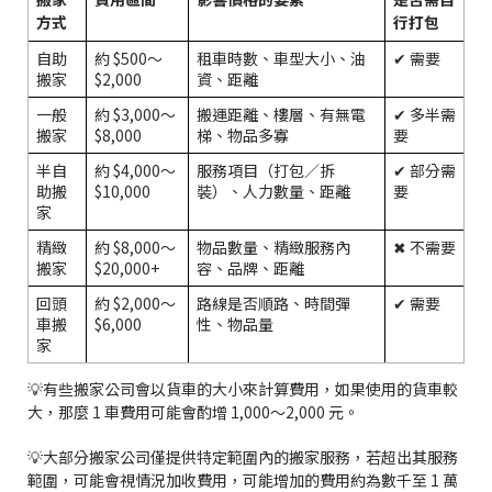
方式
行打包
自助
約 $500～
租車時數、車型大小、油
✔ 需要
搬家
$2,000
資、距離
一般
約 $3,000～
搬運距離、樓層、有無電
✔ 多半需
搬家
$8,000
梯、物品多寡
要
半自
約 $4,000～
服務項目（打包／拆
✔ 部分需
助搬
$10,000
裝）、人力數量、距離
要
家
精緻
約 $8,000～
物品數量、精緻服務內
✖ 不需要
搬家
$20,000+
容、品牌、距離
回頭
約 $2,000～
路線是否順路、時間彈
✔ 需要
車搬
$6,000
性、物品量
家
💡有些搬家公司會以貨車的大小來計算費用，如果使用的貨車較
大，那麼 1 車費用可能會酌增 1,000～2,000 元。
💡大部分搬家公司僅提供特定範圍內的搬家服務，若超出其服務
範圍，可能會視情況加收費用，可能增加的費用約為數千至 1 萬