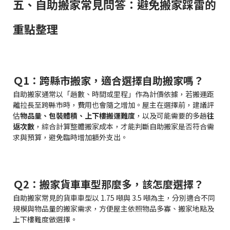
五、自助搬家常見問答：避免搬家踩雷的
重點整理
Ｑ1：跨縣市搬家，適合選擇自助搬家嗎？
自助搬家通常以「趟數、時間或里程」作為計價依據，若搬運距
離拉長至跨縣市時，費用也會隨之增加。屋主在選擇前，建議評
估
物品量、包裝體積、上下樓搬運難度
，以及可能需要的多趟
往
返次數
，綜合計算整體搬家成本，才能判斷自助搬家是否符合需
求與預算，避免臨時增加額外支出。
Ｑ2：搬家貨車車型那麼多，該怎麼選擇？
自助搬家常見的貨車車型以 1.75 噸與 3.5 噸為主，分別適合不同
規模與物品量的搬家需求，方便屋主依照物品多寡、搬家地點及
上下樓難度做選擇。