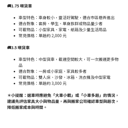
🚚1.75 噸貨車
車型特色：車身較小，靈活好駕駛，適合市區巷弄進出
適合對象：套房、學生、單身族群或物品量少者
可載物品：小型家具、家電、紙箱及少量生活用品
常見價格：單趟約 2,000 元
🚚3.5 噸貨車
車型特色：中型貨車，載運空間較大，可一次搬運更多物
品
適合對象：一房或小家庭、家具較多者
可載物品：雙人床、沙發、冰箱、洗衣機及中型家電
常見價格：單趟約 3,000 元
＊小提醒：選車時應避免「大車小載」或「小車多趟」的情況，
建議先評估家具大小與物品量，再與搬家公司確認車型與趟次，
降低搬家成本與時間。