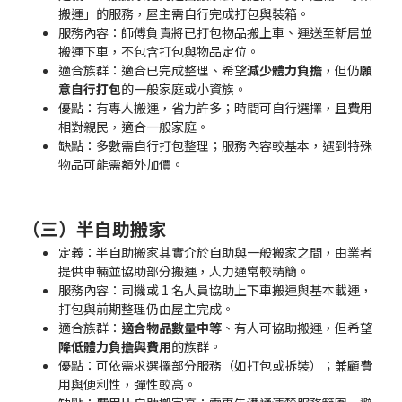
搬運」的服務，屋主需自行完成打包與裝箱。
服務內容：師傅負責將已打包物品搬上車、運送至新居並
搬運下車，不包含打包與物品定位。
適合族群：適合已完成整理、希望
減少體力負擔
，但仍
願
意自行打包
的一般家庭或小資族。
優點：有專人搬運，省力許多；時間可自行選擇，且費用
相對親民，適合一般家庭。
缺點：多數需自行打包整理；服務內容較基本，遇到特殊
物品可能需額外加價。
（三）半自助搬家
定義：半自助搬家其實介於自助與一般搬家之間，由業者
提供車輛並協助部分搬運，人力通常較精簡。
服務內容：司機或 1 名人員協助上下車搬運與基本載運，
打包與前期整理仍由屋主完成。
適合族群：
適合物品數量中等
、有人可協助搬運，但希望
降低體力負擔與費用
的族群。
優點：可依需求選擇部分服務（如打包或拆裝）；兼顧費
用與便利性，彈性較高。