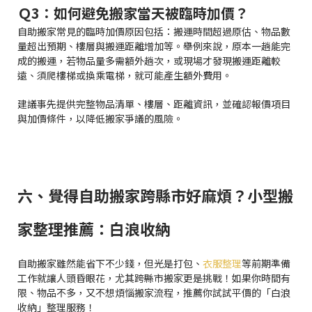
Ｑ3：如何避免搬家當天被臨時加價？
自助搬家常見的臨時加價原因包括：搬運時間超過原估、物品數
量超出預期、樓層與搬運距離增加等。舉例來說，原本一趟能完
成的搬運，若物品量多需額外趟次，或現場才發現搬運距離較
遠、須爬樓梯或換乘電梯，就可能產生額外費用。
建議事先提供完整物品清單、樓層、距離資訊，並確認報價項目
與加價條件，以降低搬家爭議的風險。
六、覺得自助搬家跨縣市好麻煩？小型搬
家整理推薦：白浪收納
自助搬家雖然能省下不少錢，但光是打包、
衣服整理
等前期準備
工作就讓人頭昏眼花，尤其跨縣市搬家更是挑戰！如果你時間有
限、物品不多，又不想煩惱搬家流程，推薦你試試平價的「白浪
收納」整理服務！